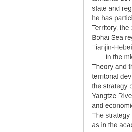
state and reg
he has partic
Territory, th
Bohai Sea reg
Tianjin-Hebei
In the mid-1
Theory and th
territorial d
the strategy 
Yangtze River
and economic 
The strategy 
as in the ac