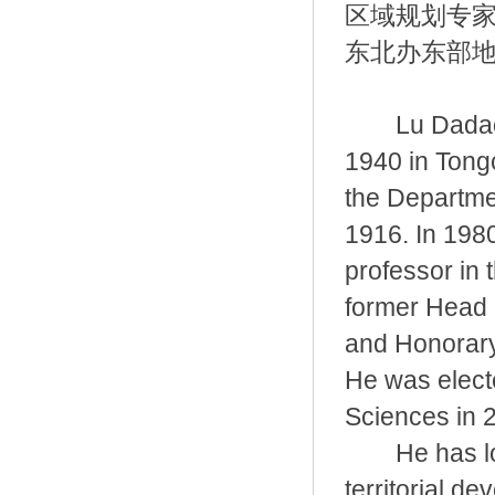
区域规划专
东北办东部
Lu Dadao, E
1940 in Tong
the Departme
1916. In 1980
professor in 
former Head 
and Honorary
He was elect
Sciences in 
He has long
territorial d